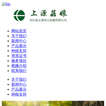
网站首页
关于我们
新闻中心
产品展示
种植支持
资质证书
服务项目
视频介绍
联系我们
关于我们
新闻中心
产品展示
种植支持